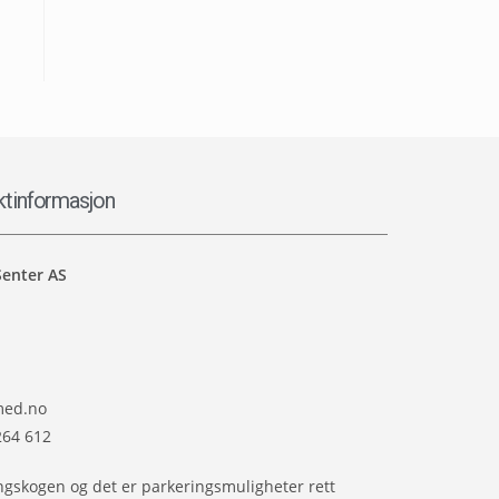
ktinformasjon
Senter AS
med.no
264 612
angskogen og det er parkeringsmuligheter rett