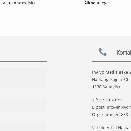
 i allmennmedisin
Allmennlege
Konta
Invivo Medisinske 
Hamangskogen 60
1338 Sandvika
Tlf: 67 80 70 70
E-post:info@invivo
Org. nummer: 888 
Vi holder til i Ham