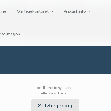
sine
Om legekontoret
Praktisk info
informasjon
Bestill time, forny resepter
eller skriv til legen:
Selvbetjening