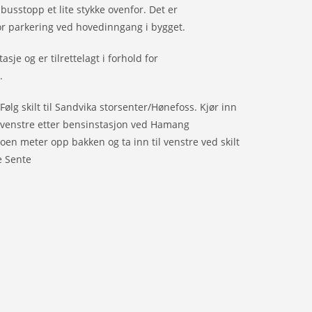
busstopp et lite stykke ovenfor. Det er
r parkering ved hovedinngang i bygget.
tasje og er tilrettelagt i forhold for
.
 Følg skilt til Sandvika storsenter/Hønefoss. Kjør inn
il venstre etter bensinstasjon ved Hamang
oen meter opp bakken og ta inn til venstre ved skilt
e Sente